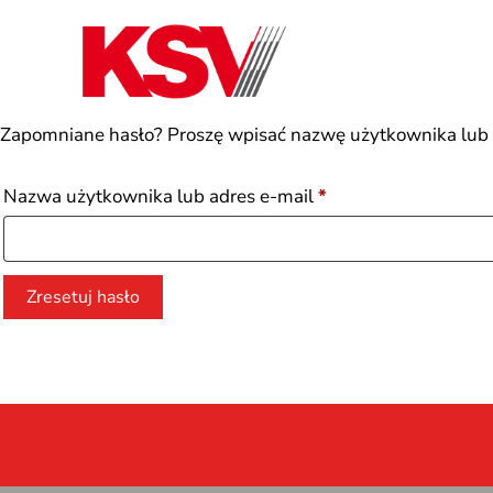
Skip
to
content
Zapomniane hasło? Proszę wpisać nazwę użytkownika lub 
Wymagane
Nazwa użytkownika lub adres e-mail
*
Zresetuj hasło
Alternative: