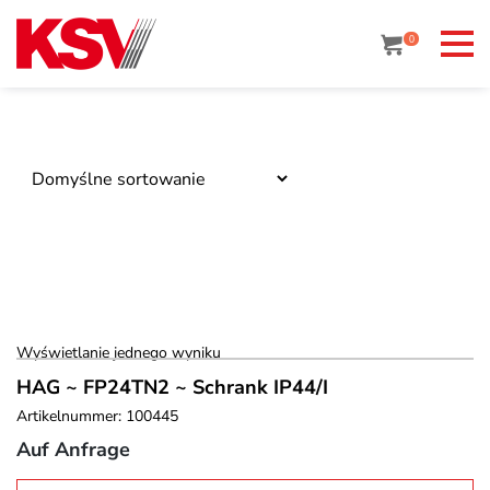
Skip
to
0
content
Wyświetlanie jednego wyniku
HAG ~ FP24TN2 ~ Schrank IP44/I
Artikelnummer: 100445
Auf Anfrage