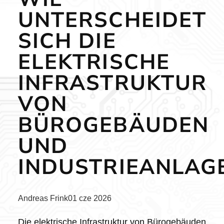
UNTERSCHEIDET
SICH DIE
ELEKTRISCHE
INFRASTRUKTUR
VON
BÜROGEBÄUDEN
UND
INDUSTRIEANLAG
Posted
Andreas Frink
01 cze 2026
by:
Die elektrische Infrastruktur von Bürogebäuden