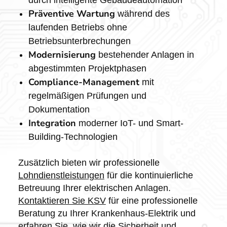
durch intelligente Gebäudeautomation
Präventive Wartung
während des
laufenden Betriebs ohne
Betriebsunterbrechungen
Modernisierung
bestehender Anlagen in
abgestimmten Projektphasen
Compliance-Management
mit
regelmäßigen Prüfungen und
Dokumentation
Integration
moderner IoT- und Smart-
Building-Technologien
Zusätzlich bieten wir professionelle
Lohndienstleistungen
für die kontinuierliche
Betreuung Ihrer elektrischen Anlagen.
Kontaktieren Sie KSV
für eine professionelle
Beratung zu Ihrer Krankenhaus-Elektrik und
erfahren Sie, wie wir die Sicherheit und