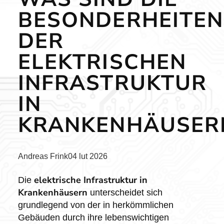
BESONDERHEITEN
DER
ELEKTRISCHEN
INFRASTRUKTUR
IN
KRANKENHÄUSER
Posted
Andreas Frink
04 lut 2026
by:
elektrische Infrastruktur in
Die
Krankenhäusern
unterscheidet sich
grundlegend von der in herkömmlichen
Gebäuden durch ihre lebenswichtigen