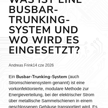
BUSBAR-
TRUNKING-
SYSTEM UND
WO WIRD ES
EINGESETZT?
Posted
Andreas Frink
14 cze 2026
by:
Busbar-Trunking-System
Ein
(auch
Stromschienensystem genannt) ist eine
vorkonfektionierte, modulare Methode zur
Energieverteilung, bei der elektrischer Strom
über metallische Sammelschienen in einem
geschlossenen Gehäuse transportiert wird. Es