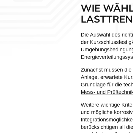
WIE WÄHL
LASTTREN
Die Auswahl des rich
der Kurzschlussfesti
Umgebungsbedingungen
Energieverteilungssy
Zunächst müssen die
Anlage, erwartete Kur
Grundlage für die tec
Mess- und Prüftechni
Weitere wichtige Krit
und mögliche korrosiv
Integrationsmöglichkei
berücksichtigen all d