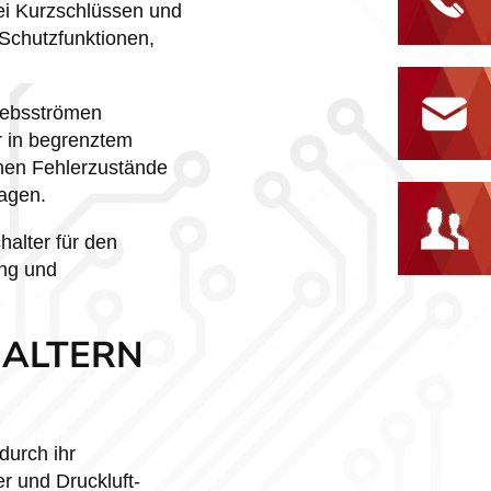
ei Kurzschlüssen und
 Schutzfunktionen,
riebsströmen
r in begrenztem
nen Fehlerzustände
agen.
halter für den
ung und
HALTERN
durch ihr
r und Druckluft-