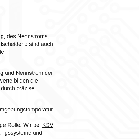
ng, des Nennstroms,
ntscheidend sind auch
de
ng und Nennstrom der
Werte bilden die
 durch präzise
e Umgebungstemperatur
ge Rolle. Wir bei
KSV
rgungssysteme und