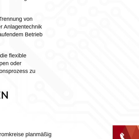
 Trennung von
r Anlagentechnik
laufendem Betrieb
ie flexible
ppen oder
ionsprozess zu
EN
Stromkreise planmäßig