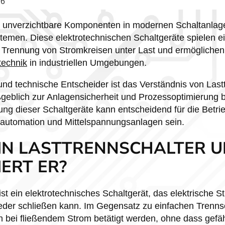
26
nd unverzichtbare Komponenten in modernen Schaltanlag
temen. Diese elektrotechnischen Schaltgeräte spielen 
n Trennung von Stromkreisen unter Last und ermöglichen
technik
in industriellen Umgebungen.
 und technische Entscheider ist das Verständnis von Last
ßgeblich zur Anlagensicherheit und Prozessoptimierung be
g dieser Schaltgeräte kann entscheidend für die Betrie
ieautomation und Mittelspannungsanlagen sein.
EIN LASTTRENNSCHALTER U
ERT ER?
ist ein elektrotechnisches Schaltgerät, das elektrische S
ieder schließen kann. Im Gegensatz zu einfachen Trenns
h bei fließendem Strom betätigt werden, ohne dass gefä