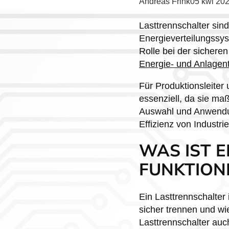
Posted
Andreas Frink
05 kwi 20
by:
Lasttrennschalter si
Energieverteilungssys
Rolle bei der sichere
Energie- und Anlagen
Für Produktionsleiter
essenziell, da sie ma
Auswahl und Anwendun
Effizienz von Industr
WAS IST 
FUNKTIONI
Ein Lasttrennschalter 
sicher trennen und w
Lasttrennschalter auc