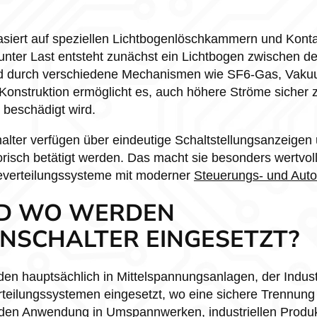
asiert auf speziellen Lichtbogenlöschkammern und Kont
unter Last entsteht zunächst ein Lichtbogen zwischen d
rd durch verschiedene Mechanismen wie SF6-Gas, Vakuu
 Konstruktion ermöglicht es, auch höhere Ströme sicher
 beschädigt wird.
alter verfügen über eindeutige Schaltstellungsanzeige
isch betätigt werden. Das macht sie besonders wertvoll f
ieverteilungssysteme mit moderner
Steuerungs- und Auto
D WO WERDEN
NSCHALTER EINGESETZT?
den hauptsächlich in Mittelspannungsanlagen, der Indus
teilungssystemen eingesetzt, wo eine sichere Trennung 
 finden Anwendung in Umspannwerken, industriellen Prod