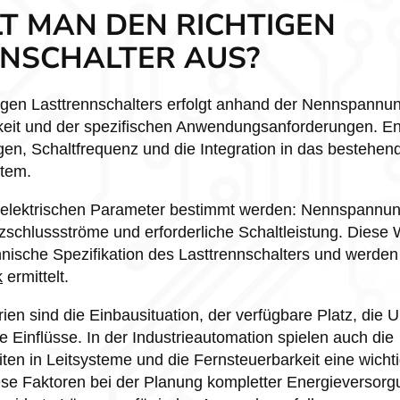
T MAN DEN RICHTIGEN
NSCHALTER AUS?
tigen Lasttrennschalters erfolgt anhand der Nennspannu
gkeit und der spezifischen Anwendungsanforderungen. E
, Schaltfrequenz und die Integration in das bestehen
stem.
 elektrischen Parameter bestimmt werden: Nennspannu
zschlussströme und erforderliche Schaltleistung. Diese 
hnische Spezifikation des Lasttrennschalters und werden
k
ermittelt.
erien sind die Einbausituation, der verfügbare Platz, di
e Einflüsse. In der Industrieautomation spielen auch die
ten in Leitsysteme und die Fernsteuerbarkeit eine wichti
iese Faktoren bei der Planung kompletter Energieverso